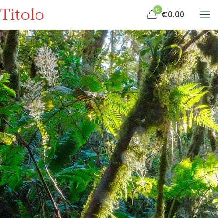
Titolo
0
€0.00