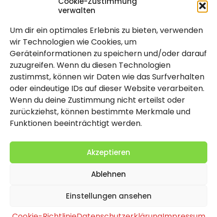
Cookie-Zustimmung
verwalten
Um dir ein optimales Erlebnis zu bieten, verwenden
Rechtlich
wir Technologien wie Cookies, um
Geräteinformationen zu speichern und/oder darauf
Impressum
zuzugreifen. Wenn du diesen Technologien
Datenschutzerklärung
zustimmst, können wir Daten wie das Surfverhalten
oder eindeutige IDs auf dieser Website verarbeiten.
Cookie-Richtlinie (EU)
Wenn du deine Zustimmung nicht erteilst oder
zurückziehst, können bestimmte Merkmale und
Funktionen beeinträchtigt werden.
Akzeptieren
Ablehnen
2026 Copyright by Titolo
Einstellungen ansehen
Cookie-Richtlinie
Datenschutzerklärung
Impressum