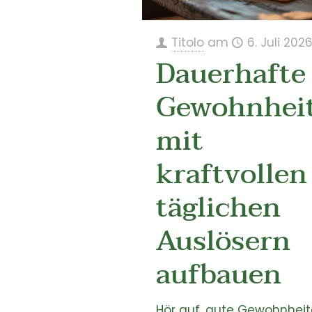
Titolo
am
6. Juli 202
Dauerhafte
Gewohnhei
mit
kraftvollen
täglichen
Auslösern
aufbauen
Hör auf, gute Gewohnhei