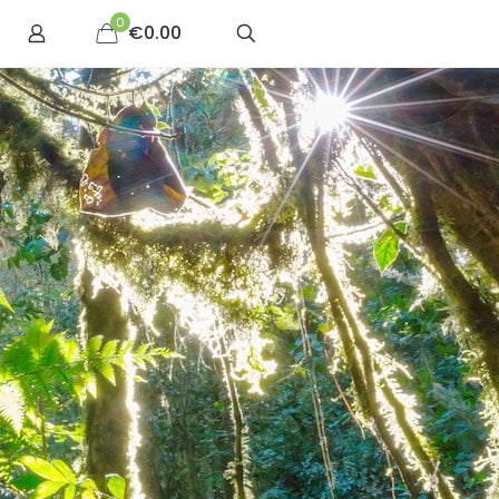
0
€0.00