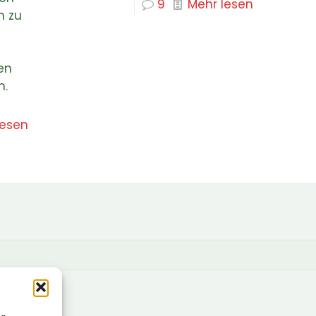
9
Mehr lesen
n zu
en
n.
lesen