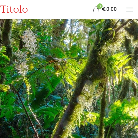
Titolo
0
€0.00