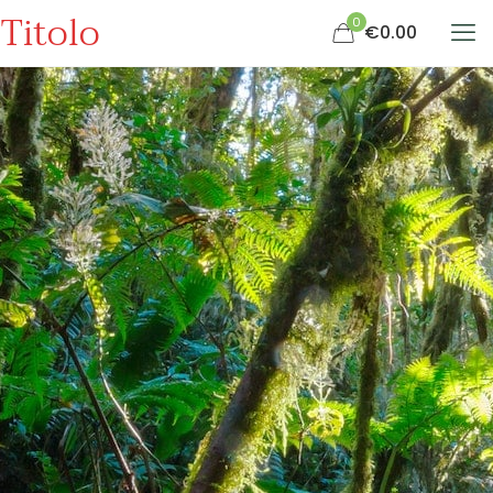
Titolo
0
€0.00