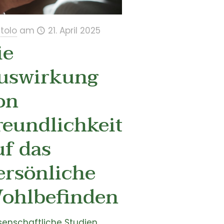
itolo
am
21. April 2025
ie
uswirkung
on
reundlichkeit
uf das
ersönliche
ohlbefinden
senschaftliche Studien