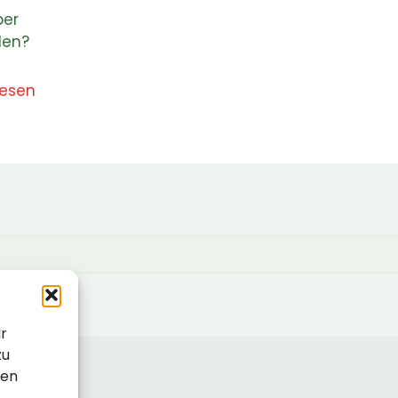
ber
len?
lesen
ir
zu
sen