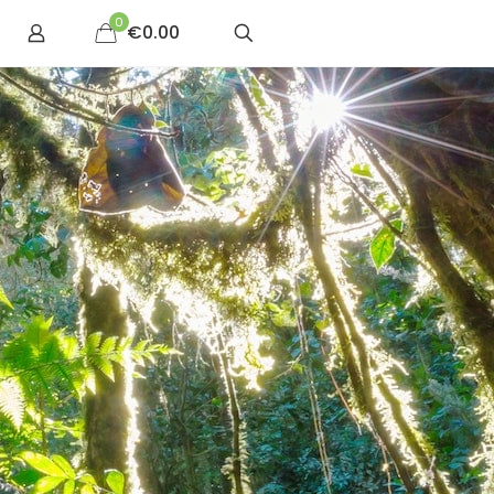
0
€0.00