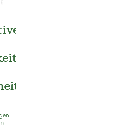
25
tive
eit
eit
ngen
en
n