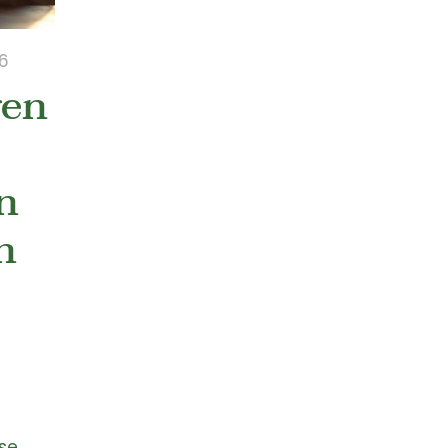
26
gen
n
n
se