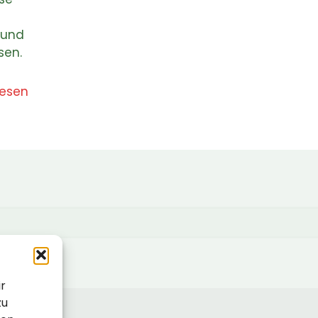
 und
sen.
lesen
ir
zu