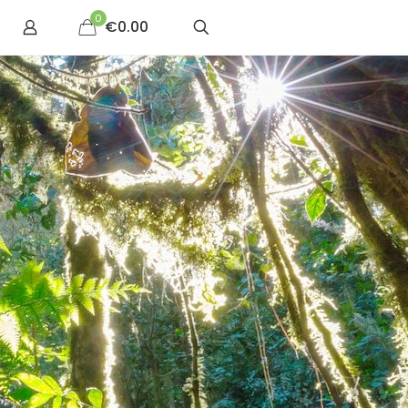
0
€0.00