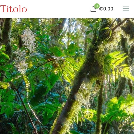
Titolo
0
€0.00