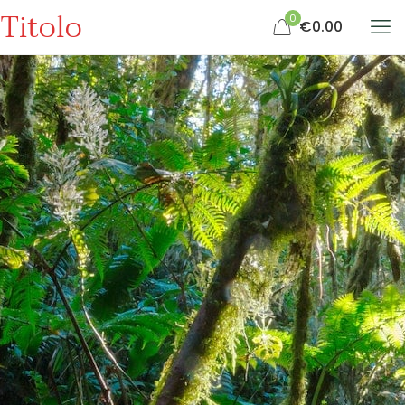
Titolo
0
€0.00