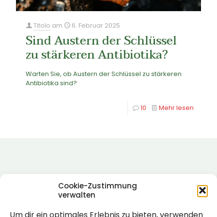
Titolo
am
6. Februar 2025
Sind Austern der Schlüssel
zu stärkeren Antibiotika?
Warten Sie, ob Austern der Schlüssel zu stärkeren
Antibiotika sind?
10
Mehr lesen
Cookie-Zustimmung
verwalten
Um dir ein optimales Erlebnis zu bieten, verwenden