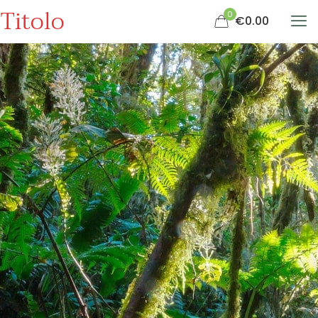
Titolo
0
€0.00