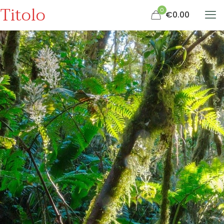
Titolo
0
€0.00