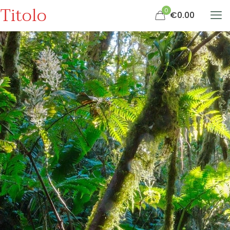
Titolo
0
€0.00