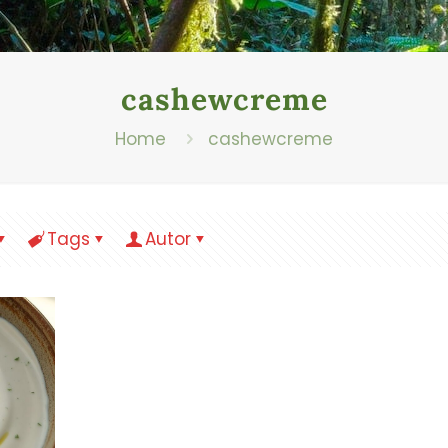
cashewcreme
Home
cashewcreme
Tags
Autor