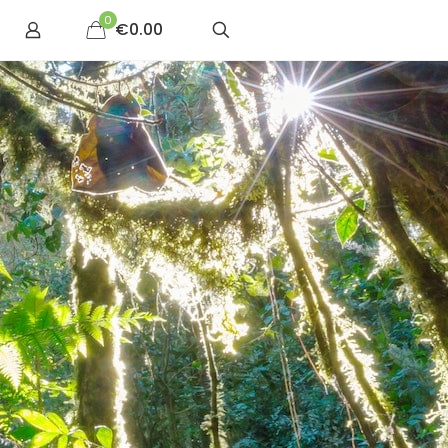
0
€0.00