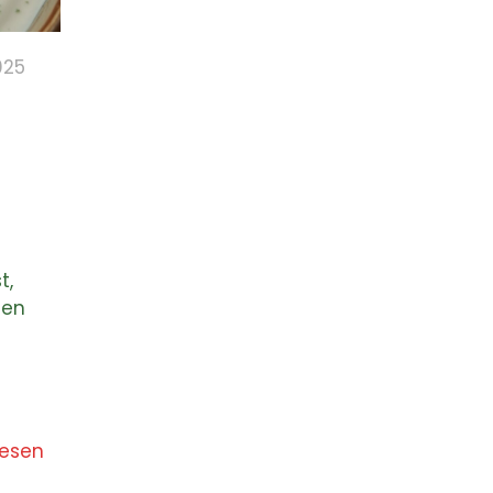
025
t,
nen
lesen