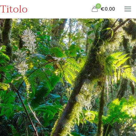
Titolo
0
€0.00