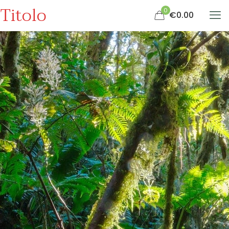
Titolo
0
€0.00