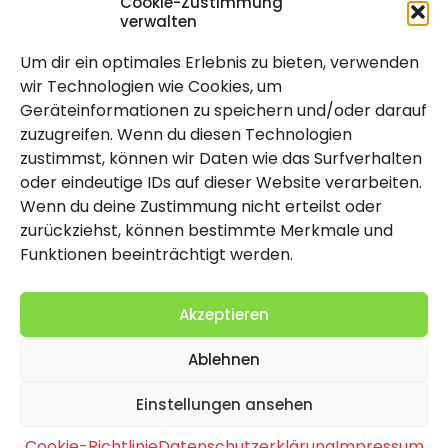
Cookie-Zustimmung
verwalten
Um dir ein optimales Erlebnis zu bieten, verwenden
Rechtlich
wir Technologien wie Cookies, um
Geräteinformationen zu speichern und/oder darauf
Impressum
zuzugreifen. Wenn du diesen Technologien
Datenschutzerklärung
zustimmst, können wir Daten wie das Surfverhalten
oder eindeutige IDs auf dieser Website verarbeiten.
Cookie-Richtlinie (EU)
Wenn du deine Zustimmung nicht erteilst oder
zurückziehst, können bestimmte Merkmale und
Funktionen beeinträchtigt werden.
Akzeptieren
Ablehnen
2026 Copyright by Titolo
Einstellungen ansehen
Cookie-Richtlinie
Datenschutzerklärung
Impressum