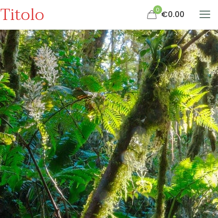
Titolo
0
€0.00