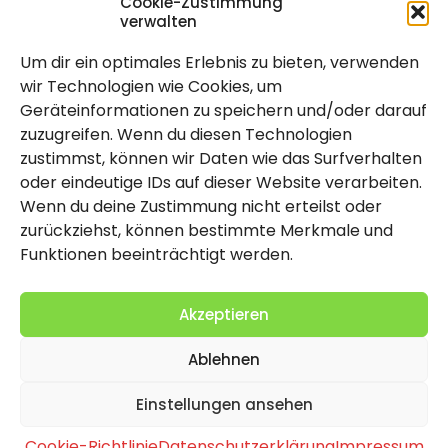
Cookie-Zustimmung
verwalten
Um dir ein optimales Erlebnis zu bieten, verwenden
Rechtlich
wir Technologien wie Cookies, um
Geräteinformationen zu speichern und/oder darauf
Impressum
zuzugreifen. Wenn du diesen Technologien
Datenschutzerklärung
zustimmst, können wir Daten wie das Surfverhalten
oder eindeutige IDs auf dieser Website verarbeiten.
Cookie-Richtlinie (EU)
Wenn du deine Zustimmung nicht erteilst oder
zurückziehst, können bestimmte Merkmale und
Funktionen beeinträchtigt werden.
Akzeptieren
Ablehnen
2026 Copyright by Titolo
Einstellungen ansehen
Cookie-Richtlinie
Datenschutzerklärung
Impressum