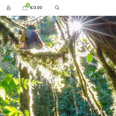
0
€0.00