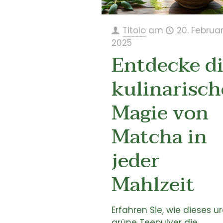
Titolo
am
20. Februa
2025
Entdecke d
kulinarisch
Magie von
Matcha in
jeder
Mahlzeit
Erfahren Sie, wie dieses ur
grüne Teepulver die