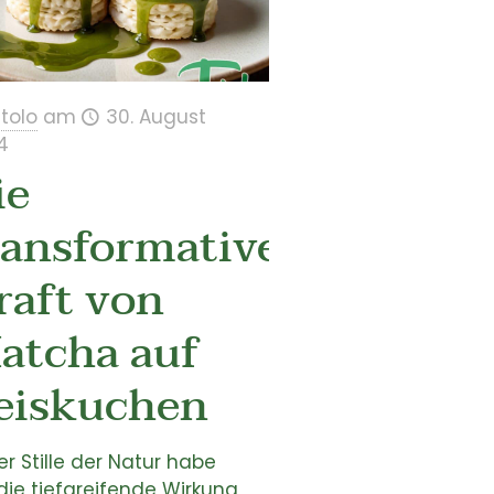
itolo
am
30. August
4
ie
ransformative
raft von
atcha auf
eiskuchen
er Stille der Natur habe
die tiefgreifende Wirkung