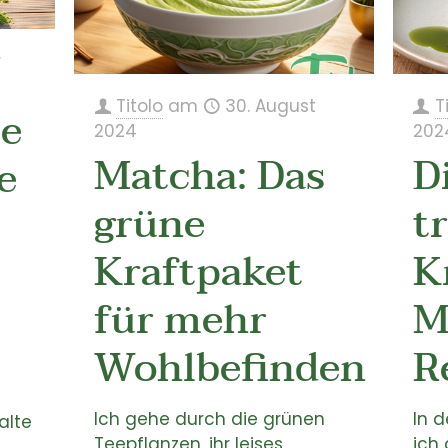
r
Titolo
am
30. August
T
ie
2024
202
Matcha: Das
D
e
grüne
t
Kraftpaket
K
für mehr
M
Wohlbefinden
R
Ich gehe durch die grünen
In d
alte
Teepflanzen, ihr leises
ich 