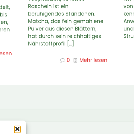
Rascheln ist ein
von
elt,
beruhigendes Ständchen.
ken
bis
Matcha, das fein gemahlene
Anw
en,
Pulver aus diesen Blättern,
und 
eren
hat durch sein reichhaltiges
Stru
Nährstoffprofil
[…]
lesen
0
Mehr lesen