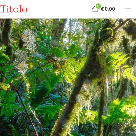
Titolo
0
€0.00