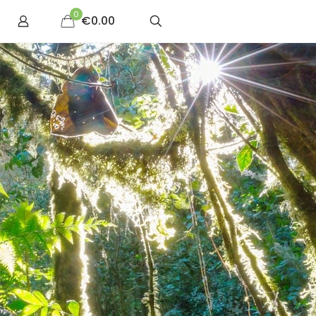
0
€0.00