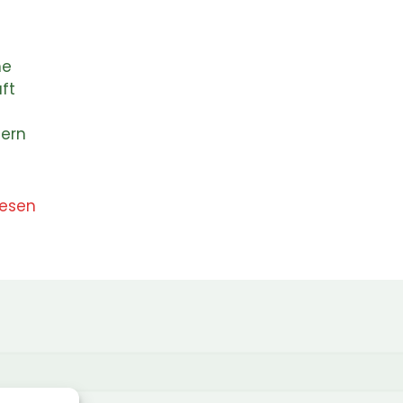
he
ft
gern
lesen