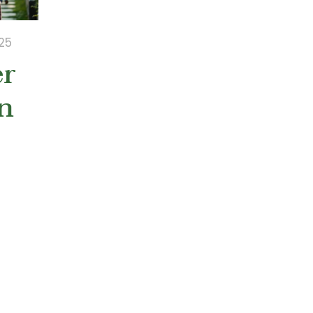
25
er
n
,