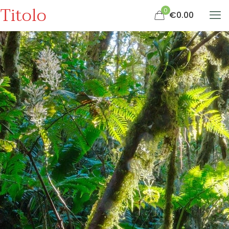
Titolo
0
€0.00