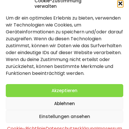
Cookie-Zustimmung
verwalten
Um dir ein optimales Erlebnis zu bieten, verwenden
Rechtlich
wir Technologien wie Cookies, um
Geräteinformationen zu speichern und/oder darauf
Impressum
zuzugreifen. Wenn du diesen Technologien
Datenschutzerklärung
zustimmst, können wir Daten wie das Surfverhalten
oder eindeutige IDs auf dieser Website verarbeiten.
Cookie-Richtlinie (EU)
Wenn du deine Zustimmung nicht erteilst oder
zurückziehst, können bestimmte Merkmale und
Funktionen beeinträchtigt werden.
Akzeptieren
Ablehnen
2026 Copyright by Titolo
Einstellungen ansehen
Cookie-Richtlinie
Datenschutzerklärung
Impressum