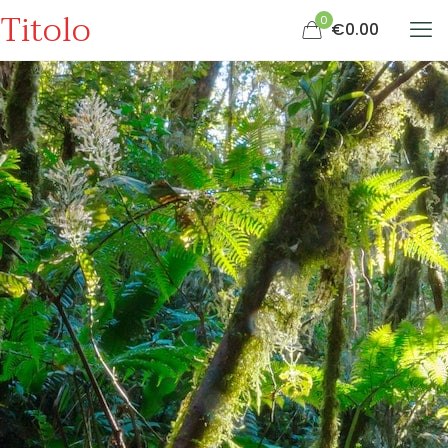
Titolo
0
€0.00