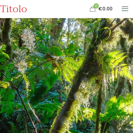
Titolo
0
€0.00