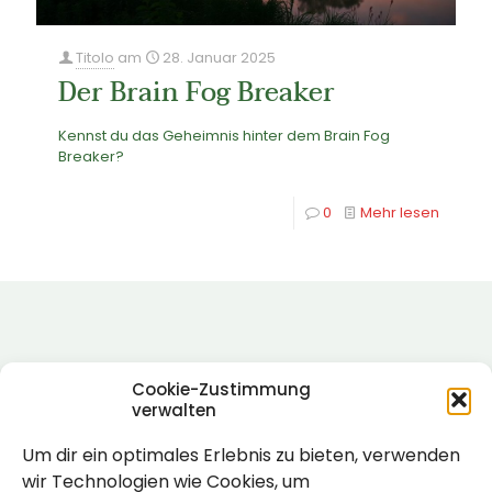
Titolo
am
28. Januar 2025
Der Brain Fog Breaker
Kennst du das Geheimnis hinter dem Brain Fog
Breaker?
0
Mehr lesen
Cookie-Zustimmung
verwalten
Um dir ein optimales Erlebnis zu bieten, verwenden
Rechtlich
wir Technologien wie Cookies, um