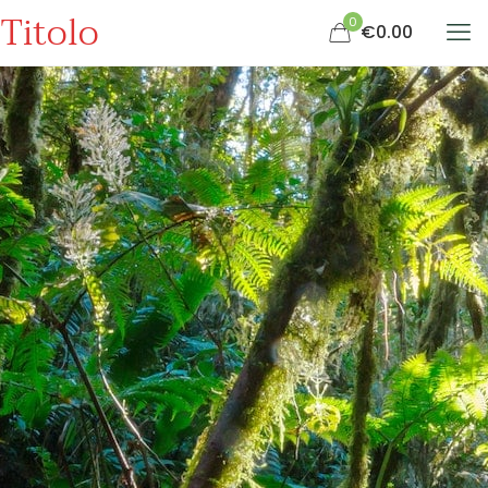
Titolo
0
€0.00