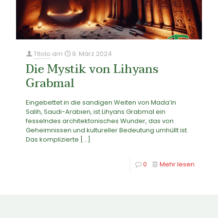
Titolo
am
9. März 2024
Die Mystik von Lihyans
Grabmal
Eingebettet in die sandigen Weiten von Mada’in
Salih, Saudi-Arabien, ist Lihyans Grabmal ein
fesselndes architektonisches Wunder, das von
Geheimnissen und kultureller Bedeutung umhüllt ist.
Das komplizierte
[…]
0
Mehr lesen