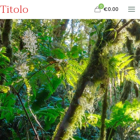
Titolo
0
€0.00