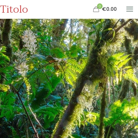
Titolo
0
€0.00