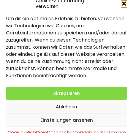
Cookie-Zustimmung
verwalten
Um dir ein optimales Erlebnis zu bieten, verwenden
Rechtlich
wir Technologien wie Cookies, um
Geräteinformationen zu speichern und/oder darauf
Impressum
zuzugreifen. Wenn du diesen Technologien
Datenschutzerklärung
zustimmst, können wir Daten wie das Surfverhalten
oder eindeutige IDs auf dieser Website verarbeiten.
Cookie-Richtlinie (EU)
Wenn du deine Zustimmung nicht erteilst oder
zurückziehst, können bestimmte Merkmale und
Funktionen beeinträchtigt werden.
Akzeptieren
Ablehnen
2026 Copyright by Titolo
Einstellungen ansehen
Cookie-Richtlinie
Datenschutzerklärung
Impressum