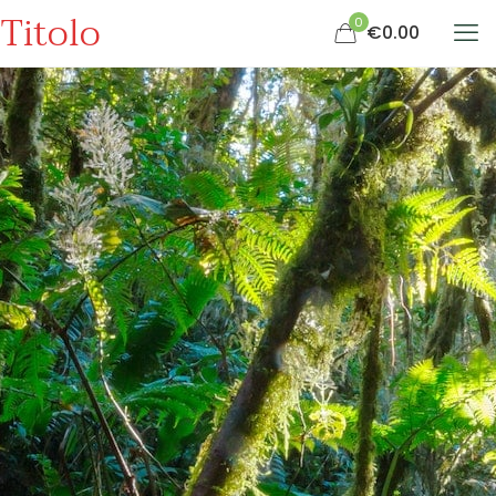
Titolo
0
€0.00