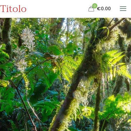
Titolo
0
€0.00