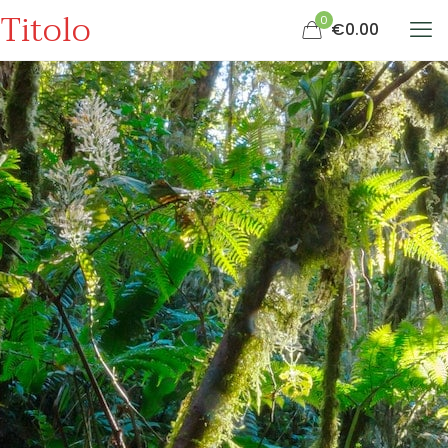
Titolo
0
€0.00