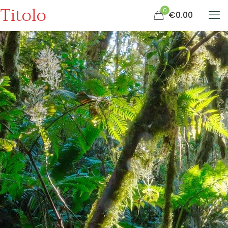
Titolo
0
€0.00