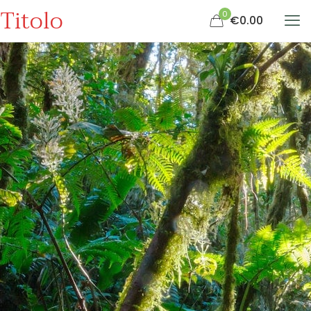
Titolo
0
€0.00