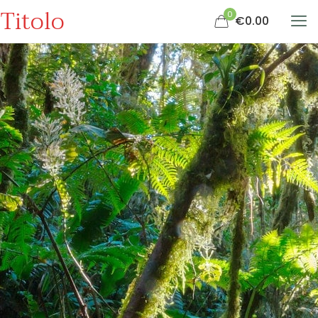
Titolo
0
€0.00