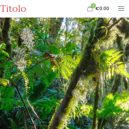
Titolo
0
€0.00