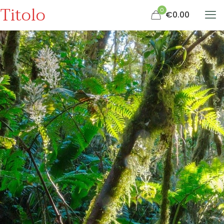
Titolo
0
€0.00