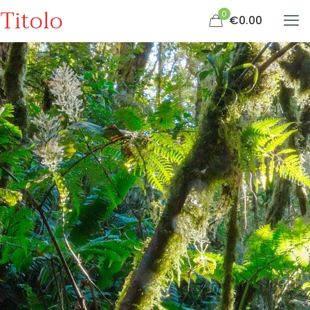
Titolo
0
€0.00