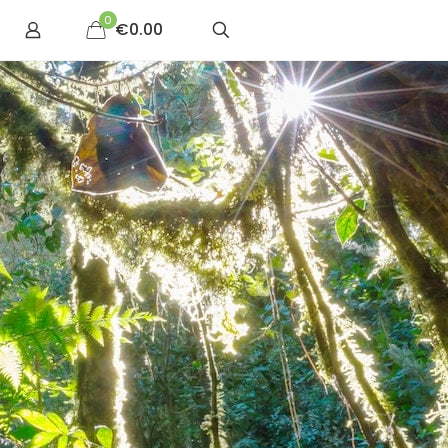
0
€0.00