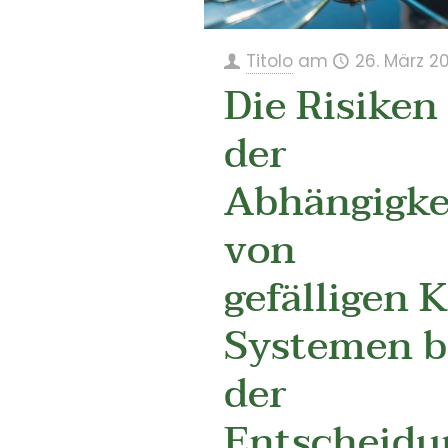
Titolo
am
26. März 2
Die Risiken
der
Abhängigke
von
gefälligen K
Systemen b
der
Entscheidu