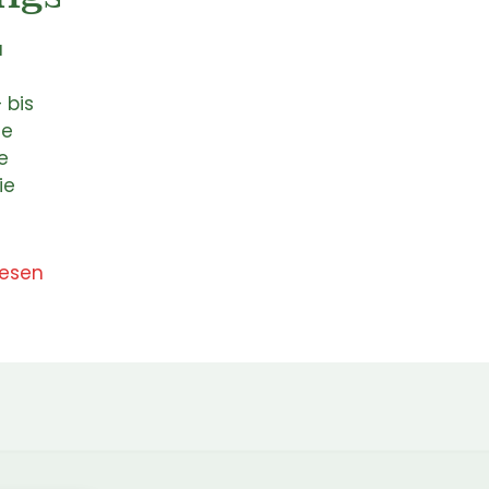
u
 bis
ie
e
ie
lesen