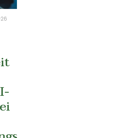
026
it
I-
ei
ngsfindung