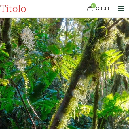
Titolo
0
€0.00