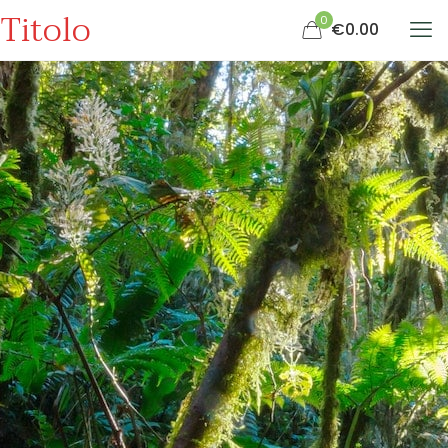
Titolo
0
€0.00