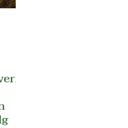
r
evermögen
n
lg