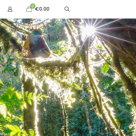
0
€0.00