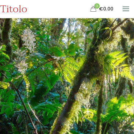
Titolo
0
€0.00