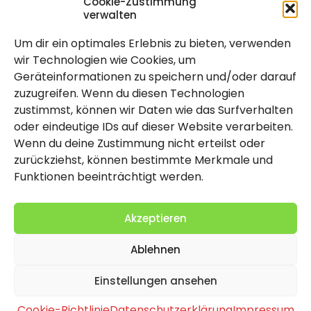
Cookie-Zustimmung
verwalten
Um dir ein optimales Erlebnis zu bieten, verwenden
Rechtlich
wir Technologien wie Cookies, um
Geräteinformationen zu speichern und/oder darauf
Impressum
zuzugreifen. Wenn du diesen Technologien
Datenschutzerklärung
zustimmst, können wir Daten wie das Surfverhalten
oder eindeutige IDs auf dieser Website verarbeiten.
Cookie-Richtlinie (EU)
Wenn du deine Zustimmung nicht erteilst oder
zurückziehst, können bestimmte Merkmale und
Funktionen beeinträchtigt werden.
Akzeptieren
Ablehnen
2026 Copyright by Titolo
Einstellungen ansehen
Cookie-Richtlinie
Datenschutzerklärung
Impressum