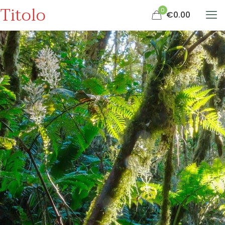
Titolo
0
€0.00