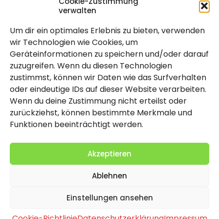
Cookie-Zustimmung
verwalten
Um dir ein optimales Erlebnis zu bieten, verwenden
Rechtlich
wir Technologien wie Cookies, um
Geräteinformationen zu speichern und/oder darauf
Impressum
zuzugreifen. Wenn du diesen Technologien
Datenschutzerklärung
zustimmst, können wir Daten wie das Surfverhalten
oder eindeutige IDs auf dieser Website verarbeiten.
Cookie-Richtlinie (EU)
Wenn du deine Zustimmung nicht erteilst oder
zurückziehst, können bestimmte Merkmale und
Funktionen beeinträchtigt werden.
Akzeptieren
Ablehnen
2026 Copyright by Titolo
Einstellungen ansehen
Cookie-Richtlinie
Datenschutzerklärung
Impressum