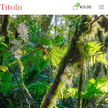
Titolo
0
€0.00