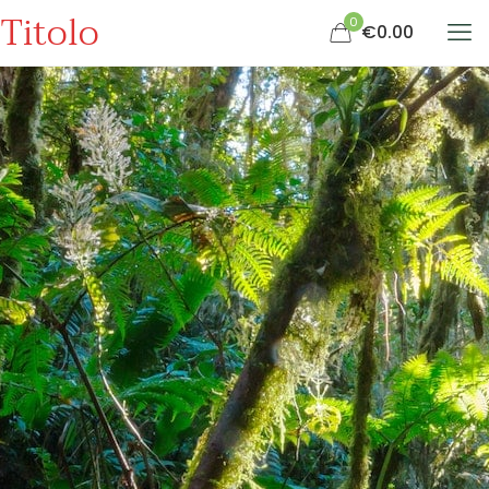
Titolo
0
€0.00