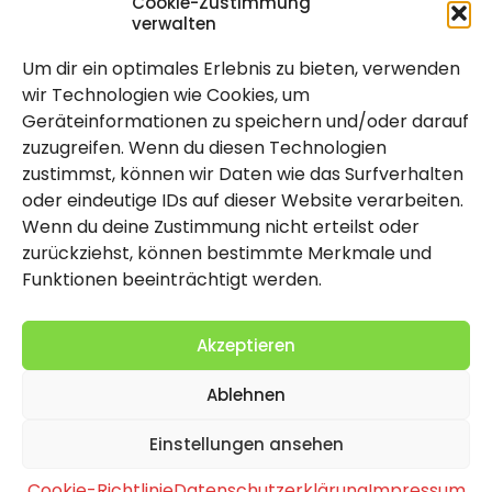
Cookie-Zustimmung
verwalten
Um dir ein optimales Erlebnis zu bieten, verwenden
Rechtlich
wir Technologien wie Cookies, um
Geräteinformationen zu speichern und/oder darauf
Impressum
zuzugreifen. Wenn du diesen Technologien
Datenschutzerklärung
zustimmst, können wir Daten wie das Surfverhalten
oder eindeutige IDs auf dieser Website verarbeiten.
Cookie-Richtlinie (EU)
Wenn du deine Zustimmung nicht erteilst oder
zurückziehst, können bestimmte Merkmale und
Funktionen beeinträchtigt werden.
Akzeptieren
Ablehnen
2026 Copyright by Titolo
Einstellungen ansehen
Cookie-Richtlinie
Datenschutzerklärung
Impressum