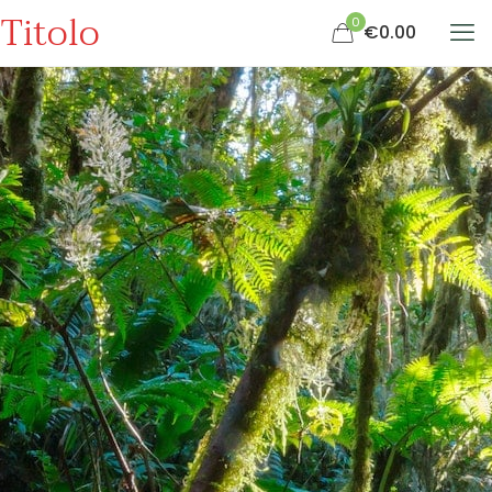
Titolo
0
€0.00