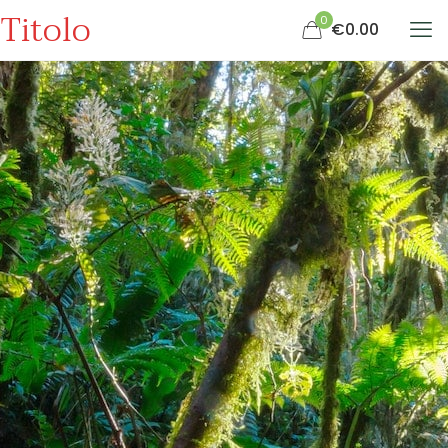
Titolo
0
€0.00