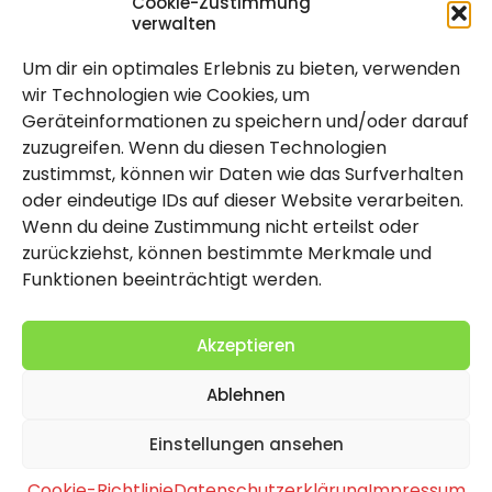
Cookie-Zustimmung
verwalten
Um dir ein optimales Erlebnis zu bieten, verwenden
Rechtlich
wir Technologien wie Cookies, um
Geräteinformationen zu speichern und/oder darauf
Impressum
zuzugreifen. Wenn du diesen Technologien
Datenschutzerklärung
zustimmst, können wir Daten wie das Surfverhalten
oder eindeutige IDs auf dieser Website verarbeiten.
Cookie-Richtlinie (EU)
Wenn du deine Zustimmung nicht erteilst oder
zurückziehst, können bestimmte Merkmale und
Funktionen beeinträchtigt werden.
Akzeptieren
Ablehnen
2026 Copyright by Titolo
Einstellungen ansehen
Cookie-Richtlinie
Datenschutzerklärung
Impressum