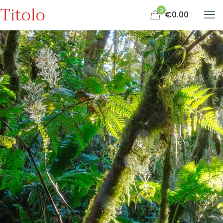
Titolo
0
€0.00