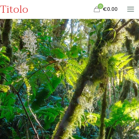
Titolo
0
€0.00