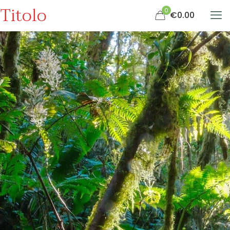
Titolo
0
€0.00