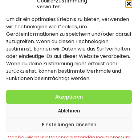
Cookie-Zustimmung
verwalten
Um dir ein optimales Erlebnis zu bieten, verwenden
Rechtlich
wir Technologien wie Cookies, um
Geräteinformationen zu speichern und/oder darauf
Impressum
zuzugreifen. Wenn du diesen Technologien
Datenschutzerklärung
zustimmst, können wir Daten wie das Surfverhalten
oder eindeutige IDs auf dieser Website verarbeiten.
Cookie-Richtlinie (EU)
Wenn du deine Zustimmung nicht erteilst oder
zurückziehst, können bestimmte Merkmale und
Funktionen beeinträchtigt werden.
Akzeptieren
Ablehnen
2026 Copyright by Titolo
Einstellungen ansehen
Cookie-Richtlinie
Datenschutzerklärung
Impressum