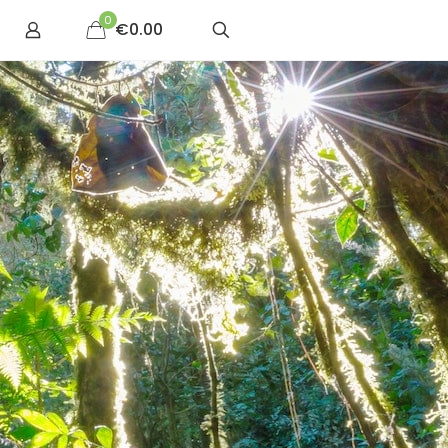
0
€0.00