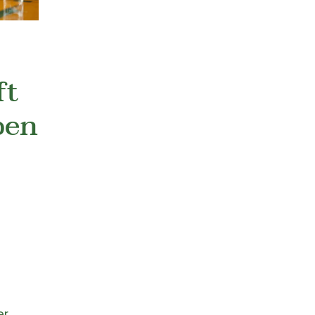
ft
ben:
er