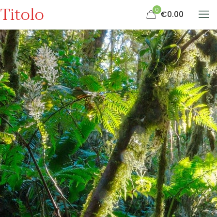
Titolo
0
€0.00