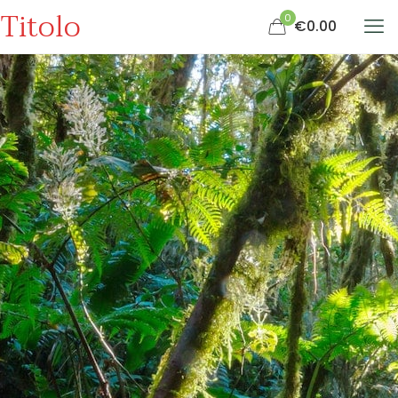
Titolo
0
€0.00