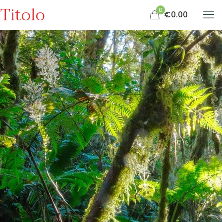
Titolo
0
€0.00